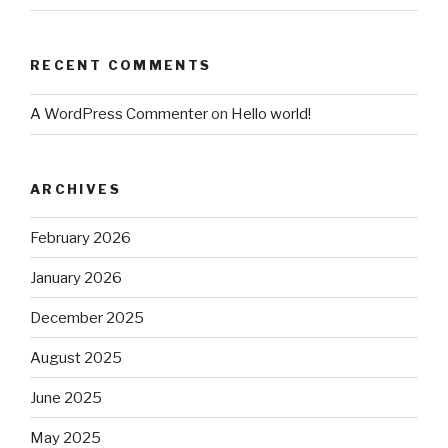
RECENT COMMENTS
A WordPress Commenter
on
Hello world!
ARCHIVES
February 2026
January 2026
December 2025
August 2025
June 2025
May 2025