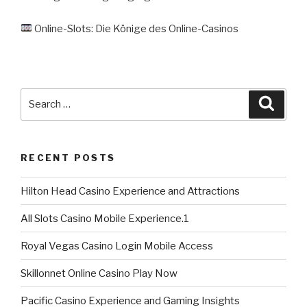
Online-Slots: Die Könige des Online-Casinos
Search
Searc
for:
RECENT POSTS
Hilton Head Casino Experience and Attractions
All Slots Casino Mobile Experience.1
Royal Vegas Casino Login Mobile Access
Skillonnet Online Casino Play Now
Pacific Casino Experience and Gaming Insights